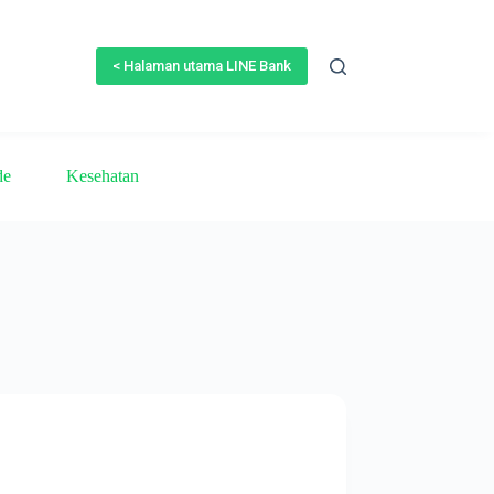
< Halaman utama LINE Bank
de
Kesehatan