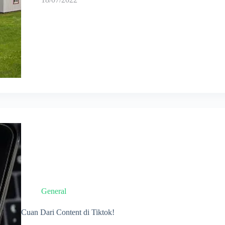
Secara
KPR?
Yuk
Kenali
Dulu!
General
Cuan Dari Content di Tiktok!