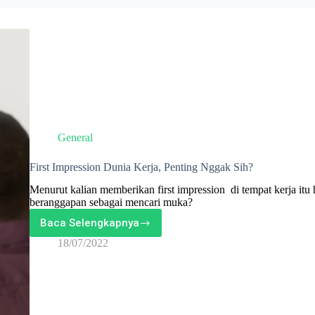
General
First Impression Dunia Kerja, Penting Nggak Sih?
Menurut kalian memberikan first impression di tempat kerja itu
beranggapan sebagai mencari muka?
Baca Selengkapnya
First
Impression
18/07/2022
Dunia
Kerja,
Penting
Nggak
Sih?