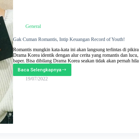
General
Gak Cuman Romantis, Intip Keuangan Record of Youth!
Romantis mungkin kata-kata ini akan langsung terlintas di pik
Drama Korea identik dengan alur cerita yang romantis dan lucu
baper. Bisa dibilang Drama Korea seakan tidak akan pernah hila
Baca Selengkapnya
Gak
Cuman
19/07/2022
Romantis,
Intip
Keuangan
Record
of
Youth!