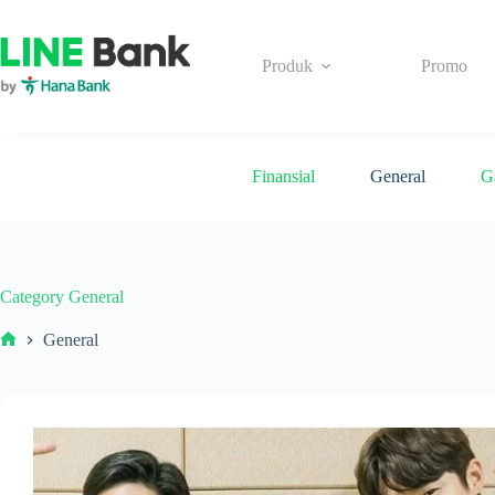
Skip
to
content
Produk
Promo
Finansial
General
G
Category
General
General
Beranda