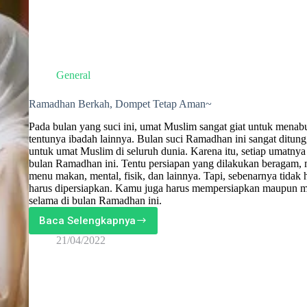
General
Ramadhan Berkah, Dompet Tetap Aman~
Pada bulan yang suci ini, umat Muslim sangat giat untuk mena
tentunya ibadah lainnya. Bulan suci Ramadhan ini sangat ditu
untuk umat Muslim di seluruh dunia. Karena itu, setiap umatny
bulan Ramadhan ini. Tentu persiapan yang dilakukan beragam, m
menu makan, mental, fisik, dan lainnya. Tapi, sebenarnya tidak
harus dipersiapkan. Kamu juga harus mempersiapkan maupun 
selama di bulan Ramadhan ini.
Baca Selengkapnya
Ramadhan
Berkah,
21/04/2022
Dompet
Tetap
Aman~