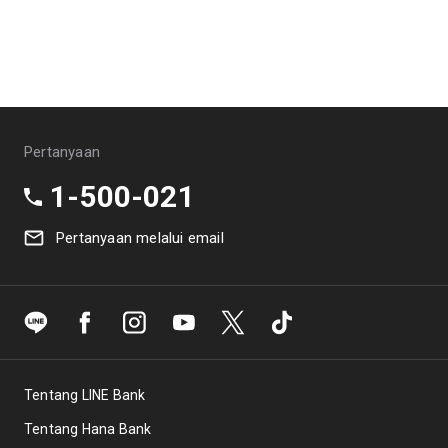
LPS &
Lokasi
Kebijakan
Syarat &
SBDK
Cabang
Privasi
Ketentuan
Pertanyaan
1-500-021
Pertanyaan melalui email
Tentang LINE Bank
Tentang Hana Bank