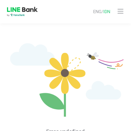
ENG
/
IDN