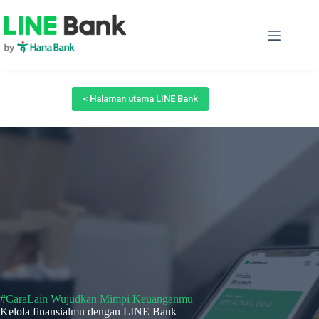
Skip
to
content
< Halaman utama LINE Bank
#CaraLain Wujudkan Mimpi Keuanganmu
Kelola finansialmu dengan LINE Bank