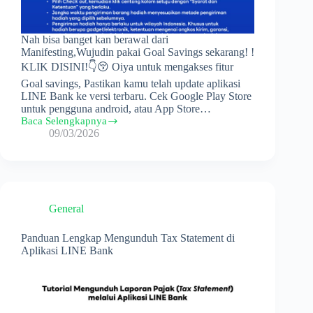
Nah bisa banget kan berawal dari
Manifesting,Wujudin pakai Goal Savings sekarang! !
KLIK DISINI!👇😚 Oiya untuk mengakses fitur
Goal savings, Pastikan kamu telah update aplikasi
LINE Bank ke versi terbaru. Cek Google Play Store
untuk pengguna android, atau App Store…
Baca Selengkapnya
Cara
09/03/2026
Penukaran
e-
voucher
Blibli
untuk
Program
General
Tabungan
Goal
Savings
Panduan Lengkap Mengunduh Tax Statement di
Reward
Aplikasi LINE Bank