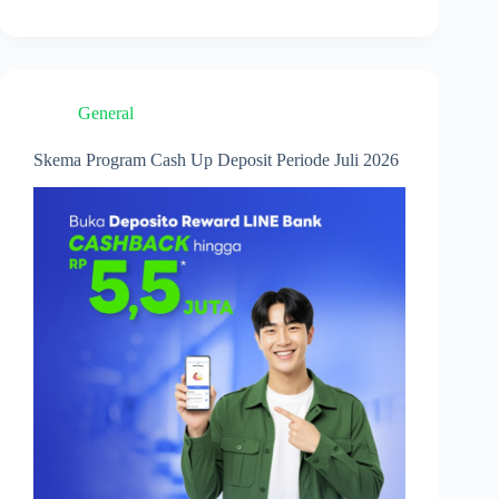
POJK
No.
24
Tahun
2025
tentang
General
Pengelolaan
Rekening
pada
Skema Program Cash Up Deposit Periode Juli 2026
Bank
Umum