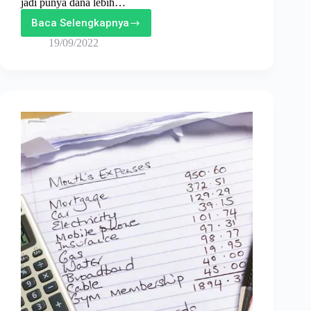
jadi punya dana lebih…
Baca Selengkapnya
Apa
Itu
19/09/2022
Passive
Income?
Bagaimana
Cara
Mengumpulkannya?