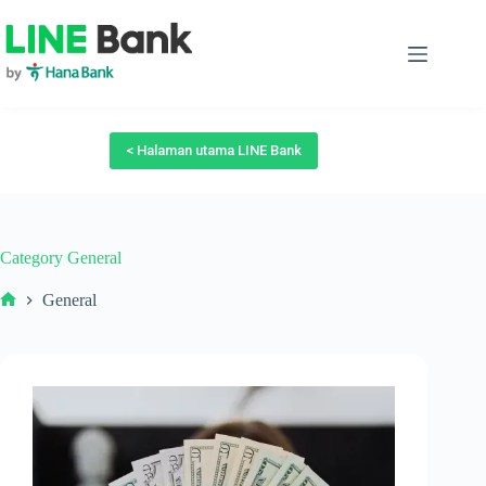
Skip
to
content
< Halaman utama LINE Bank
Category
General
General
Beranda