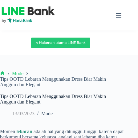
Skip
to
content
< Halaman utama LINE Bank
Mode
Beranda
Tips OOTD Lebaran Menggunakan Dress Biar Makin
Anggun dan Elegant
Tips OOTD Lebaran Menggunakan Dress Biar Makin
Anggun dan Elegant
13/03/2023
Mode
Momen
lebaran
adalah hal yang ditunggu-tunggu karena dapat
berkumpul bersama keluarga, apalagi saat lebaran tiba kamu