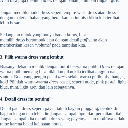
Atau bisa juga memilih
dress
dengan bahan jatuh dan ringan, girls.
Jangan memlih model dress seperti empire waist dress atau dress
dengan material bahan yang berat karena ini bisa bikin kita terlihat
lebih besar.
Sedangkan untuk yang punya badan kurus, bisa
memilih
dress
bertumpuk atau dengan detail
puff
yang akan
memberikan kesan ‘volume’ pada tampilan kita.
3. Pilih warna dress yang lembut
Biasanya lebaran identik dengan outfit berwarna putih.
Dress
dengan
warna putih memang bisa bikin tampilan kita terlihat anggun nan
santun. Buat yang pengin pakai
dress
selain warna putih, bisa banget,
kok! Pilihlah warna-warna
dress
pastel, seperti nude, pink pastel, light
blue, mint, light grey dan lain sebagainya.
4. Detail dress itu penting!
Detail pada dress seperti payet, tali di bagian pinggang, bentuk di
bagian lengan dan leher, itu jangan sampai luput dari perhatian kita!
Jangan sampai kita memilih dress yang payetnya atau motifnya terlalu
rame karena bakal kelihatan norak.