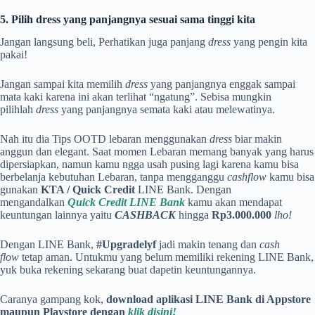
5. Pilih dress yang panjangnya sesuai sama tinggi kita
Jangan langsung beli, Perhatikan juga panjang
dress
yang pengin kita
pakai!
Jangan sampai kita memilih
dress
yang panjangnya enggak sampai
mata kaki karena ini akan terlihat “ngatung”. Sebisa mungkin
pilihlah
dress
yang panjangnya semata kaki atau melewatinya.
Nah itu dia Tips OOTD lebaran menggunakan
dress
biar makin
anggun dan elegant. Saat momen Lebaran memang banyak yang harus
dipersiapkan, namun kamu ngga usah pusing lagi karena kamu bisa
berbelanja kebutuhan Lebaran, tanpa mengganggu
cashflow
kamu bisa
gunakan
KTA / Quick Credit
LINE Bank. Dengan
mengandalkan
Quick Credit LINE Bank
kamu akan mendapat
keuntungan lainnya yaitu
CASHBACK
hingga
Rp3.000.000
lho!
Dengan LINE Bank,
#Upgradelyf
jadi makin tenang dan
cash
flow
tetap aman. Untukmu yang belum memiliki rekening LINE Bank,
yuk buka rekening sekarang buat dapetin keuntungannya.
Caranya gampang kok,
download aplikasi LINE Bank di Appstore
maupun Playstore dengan
klik disini!