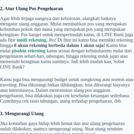
2. Atur Ulang Pos Pengeluaran
Agar lebih terjaga uangnya dari keborosan, alangkah baiknya
mengatur ulang anggaran. Mulai memisahkan pos yang merupakan
kebutuhan pokok dan mana yang merupakan pos yang merupakan
keinginan. Pas banget untuk mempermudah kamu, di LINE Bank juga
ada fitur
multi rekening
,
lho!
Di fitur ini kamu bisa memiliki rekening
hingga
8 akun rekening berbeda dalam 1 akun saja!
Kamu bisa
mulai
pisahin rekening
kamu sesuai dengan kebutuhanmu mulai dari
pengeluaran sehari-hari, tabungan, hingga rekening untuk jajan atau
memenuhi keinginan kamu nantinya. Jadi lebih mudah kan, Sobat
LINE Bank?
Kamu juga bisa mengurangi budget untuk nongkrong atau nonton atau
traveling. Bisa dikurangi bukan dihilangkan, bisa dikurangi biayanya
atau intensitasnya. Dalam menentukan ulang pos anggaran
pengeluaran, bisa dilakukan juga cek kesehatan keuangan sederhana.
Contohnya cek rasio tabungan, utang terhadap pengeluaran, dsb.
3. Mengurangi Utang
Jika kemudian gaya hidup lebih hemat dan atur ulang pengeluaran
sudah dilakukan, saatnya mengurangi utang. Buat utang seminim