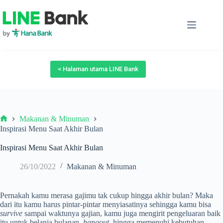
Skip
to
content
< Halaman utama LINE Bank
Makanan & Minuman
Beranda
Inspirasi Menu Saat Akhir Bulan
Inspirasi Menu Saat Akhir Bulan
26/10/2022
Makanan & Minuman
Pernakah kamu merasa gajimu tak cukup hingga akhir bulan? Maka
dari itu kamu harus pintar-pintar menyiasatinya sehingga kamu bisa
survive
sampai waktunya gajian, kamu juga mengirit pengeluaran baik
itu untuk belanja bulanan,
hangout
, hingga memenuhi kebutuhan