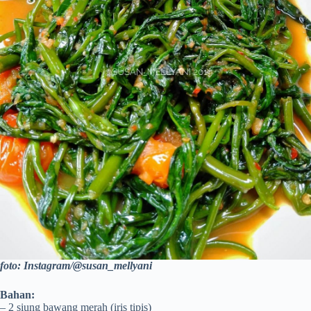
foto: Instagram/@susan_mellyani
Bahan:
– 2 siung bawang merah (iris tipis)