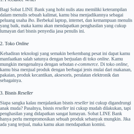
Bagi Sobat LINE Bank yang hobi nulis atau memiliki keterampilan
dalam menulis sebuah kalimat, kamu bisa menjadikannya sebagai
peluang usaha
lho
. Berbekal laptop, internet, dan kemampuan menulis
yang baik, maka kamu akan mendapatkan penghasilan yang cukup
lumayan dari bisnis penyedia jasa penulis ini.
2. Toko
Online
Kehadiran teknologi yang semakin berkembang pesat ini dapat kamu
manfaatkan salah satunya dengan berjualan di toko
online.
Kamu
mungkin mengenalnya dengan sebutan
e-commerce.
Di toko
online,
kamu bisa menjual produk dengan berbagai jenis mulai dari makanan,
pakaian, produk kecantikan, aksesoris, peralatan elektronik dan
sebagainya.
3. Bisnis
Reseller
Siapa sangka kalau menjalankan bisnis
reseller
ini cukup digandrungi
anak muda? Pasalnya, bisnis
reseller
ini cukup mudah dilakukan, tapi
penghasilan yang didapatkan sangat lumayan. Sobat LINE Bank
hanya perlu mempromosikan sebuah produk sebanyak mungkin. Jika
ada yang terjual, maka kamu akan mendapatkan komisi.