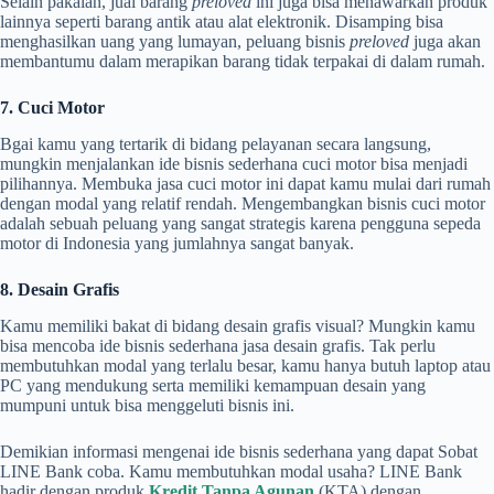
Selain pakaian, jual barang
preloved
ini juga bisa menawarkan produk
lainnya seperti barang antik atau alat elektronik. Disamping bisa
menghasilkan uang yang lumayan, peluang bisnis
preloved
juga akan
membantumu dalam merapikan barang tidak terpakai di dalam rumah.
7. Cuci Motor
Bgai kamu yang tertarik di bidang pelayanan secara langsung,
mungkin menjalankan ide bisnis sederhana cuci motor bisa menjadi
pilihannya. Membuka jasa cuci motor ini dapat kamu mulai dari rumah
dengan modal yang relatif rendah. Mengembangkan bisnis cuci motor
adalah sebuah peluang yang sangat strategis karena pengguna sepeda
motor di Indonesia yang jumlahnya sangat banyak.
8. Desain Grafis
Kamu memiliki bakat di bidang desain grafis visual? Mungkin kamu
bisa mencoba ide bisnis sederhana jasa desain grafis. Tak perlu
membutuhkan modal yang terlalu besar, kamu hanya butuh laptop atau
PC yang mendukung serta memiliki kemampuan desain yang
mumpuni untuk bisa menggeluti bisnis ini.
Demikian informasi mengenai ide bisnis sederhana yang dapat Sobat
LINE Bank coba. Kamu membutuhkan modal usaha? LINE Bank
hadir dengan produk
Kredit Tanpa Agunan
(KTA) dengan