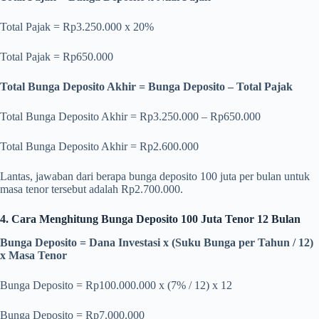
Total Pajak = Rp3.250.000 x 20%
Total Pajak = Rp650.000
Total Bunga Deposito Akhir = Bunga Deposito – Total Pajak
Total Bunga Deposito Akhir = Rp3.250.000 – Rp650.000
Total Bunga Deposito Akhir = Rp2.600.000
Lantas, jawaban dari berapa bunga deposito 100 juta per bulan untuk
masa tenor tersebut adalah Rp2.700.000.
4. Cara Menghitung Bunga Deposito 100 Juta Tenor 12 Bulan
Bunga Deposito = Dana Investasi x (Suku Bunga per Tahun / 12)
x Masa Tenor
Bunga Deposito = Rp100.000.000 x (7% / 12) x 12
Bunga Deposito = Rp7.000.000