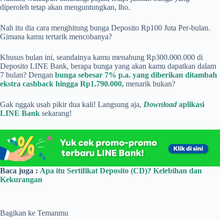
diperoleh tetap akan menguntungkan, lho.
Nah itu dia cara menghitung bunga Deposito Rp100 Juta Per-bulan.
Gimana kamu tertarik mencobanya?
Khusus bulan ini, seandainya kamu menabung Rp300.000.000 di
Deposito LINE Bank, berapa bunga yang akan kamu dapatkan dalam
7 bulan? Dengan
bunga sebesar 7% p.a. yang diberikan ditambah
ekstra cashback hingga Rp1.790.000,
menarik bukan?
Gak nggak usah pikir dua kali! Langsung aja,
Download
aplikasi
LINE Bank
sekarang!
Baca juga :
Apa itu Sertifikat Deposito (CD)? Kelebihan dan
Kekurangan
Bagikan ke Temanmu