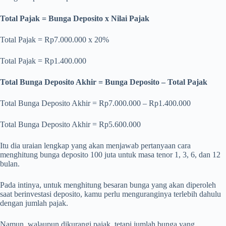
Total Pajak = Bunga Deposito x Nilai Pajak
Total Pajak = Rp7.000.000 x 20%
Total Pajak = Rp1.400.000
Total Bunga Deposito Akhir = Bunga Deposito – Total Pajak
Total Bunga Deposito Akhir = Rp7.000.000 – Rp1.400.000
Total Bunga Deposito Akhir = Rp5.600.000
Itu dia uraian lengkap yang akan menjawab pertanyaan cara
menghitung bunga deposito 100 juta untuk masa tenor 1, 3, 6, dan 12
bulan.
Pada intinya, untuk menghitung besaran bunga yang akan diperoleh
saat berinvestasi deposito, kamu perlu menguranginya terlebih dahulu
dengan jumlah pajak.
Namun, walaupun dikurangi pajak, tetapi jumlah bunga yang