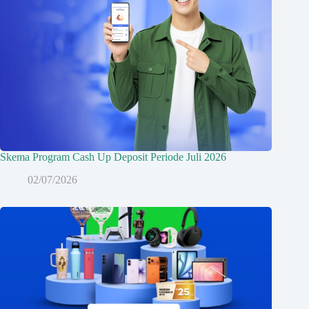
Skema Program Cash Up Deposit Periode Juli 2026
02/07/2026