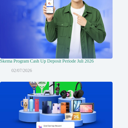
Skema Program Cash Up Deposit Periode Juli 2026
02/07/2026