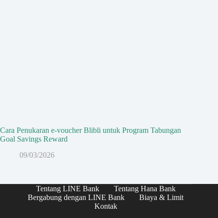
Cara Penukaran e-voucher Blibli untuk Program Tabungan
Goal Savings Reward
09/03/2026
Tentang LINE Bank
Tentang Hana Bank
Bergabung dengan LINE Bank
Biaya & Limit
Kontak