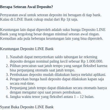
Berapa Setoran Awal Deposito?
Persyaratan awal untuk setoran deposito ini beragam di tiap bank.
Kalau di LINE Bank cukup mulai dari Rp 1jt saja.
Keuntungan lain dapat diperoleh adalah suku bunga Deposito LINE
Bank yang tergolong besar dengan minimal setoran awal ringan.
Kemudian ada pula beberapa keuntungan lain yang bisa diperoleh.
Keuntungan Deposito LINE Bank
Nasabah dapat menyetorkan saldo tabungan ke rekening
deposito dengan nominal paling kecil sebesar Rp 1.000.000.
Pilihan pencairan saat jatuh tempo yang sangat fleksibel karena
bisa perpanjang otomatis saat jatuh tempo.
Pembukaan deposito mudah dilakukan hanya melalui aplikasi.
Pengecekan bunga hasil deposito dapat dilakukan kapan saja
secara real-time.
Perpanjang jatuh tempo dapat dilakukan secara otomatis hanya
dengan mengatur opsi saat proses pembukaan.
Jangka waktu tenor yang fleksibel antara 1 – 12 bulan.
Syarat Buka Deposito LINE Bank