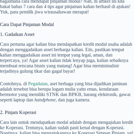
bagaimana cara mendapat pinjaman modal? Nah, di artikel ini kita
bakal bahas 7 cara dan 4 tips agar pinjaman kalian berhasil di ajukan!
Yuk, para pemilik jiwa wirausahawan merapat!
Cara Dapat Pinjaman Modal
1. Gadaikan Asset
Cara pertama agar kalian bisa mendapatkan kredit modal usaha adalah
dengan menggadaikan asset berharga kalian. Eits, pastikan tempat
kalian menggadaikan asset ini tempat yang legal, aman, dan
terpercaya, ya! Agar asset kalian tidak lenyap juga, kalian sebaiknya
membuat rencana bisnis yang matang! Agar bisa meminimalisir
terjadinya gulung tikar dan gagal bayar!
Contohnya, di
Pegadaian
, aset berhaga yang bisa dijadikan jaminan
adalah tersebut bisa berupa logam mulia yaitu emas, kendaraan
bermotor yang memiliki STNK dan BPKB, barang elektronik, gawai
seperti laptop dan
handphone
, dan juga kamera.
2. Pinjam Koperasi
Cara lain untuk mendapatkan modal adalah dengan mengajukan kredit
ke Koperasi. Tentunya, kalian sudah pasti kenal dengan Koperasi.
Nantinya, kalian bisa mengajukannya ke Koperasi Simpan Pinjam, ya!