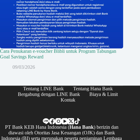
Cara Penukaran e-voucher Blibli untuk Program Tabungan
Goal Savings Reward
09/03/2026
Tentang LINE Bank
Tentang Hana Bank
Bergabung dengan LINE Bank
Biaya & Limit
Kontak
PT Bank KEB Hana Indonesia (
Hana Bank
) berizin dan
diawasi oleh Otoritas Jasa Keuangan (OJK) dan Bank
Indonesia (BI) serta merupakan peserta penjaminan Lembaga