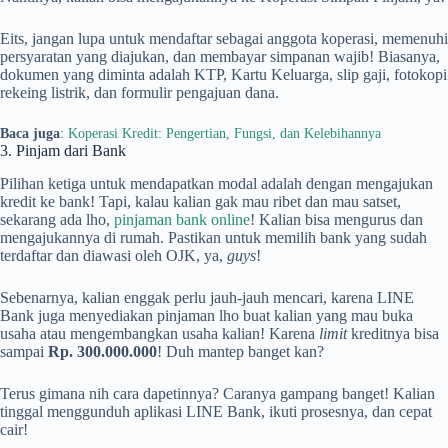
Eits, jangan lupa untuk mendaftar sebagai anggota koperasi, memenuhi
persyaratan yang diajukan, dan membayar simpanan wajib! Biasanya,
dokumen yang diminta adalah KTP, Kartu Keluarga, slip gaji, fotokopi
rekeing listrik, dan formulir pengajuan dana.
Baca juga
:
Koperasi Kredit: Pengertian, Fungsi, dan Kelebihannya
3. Pinjam dari Bank
Pilihan ketiga untuk mendapatkan modal adalah dengan mengajukan
kredit ke bank! Tapi, kalau kalian gak mau ribet dan mau satset,
sekarang ada lho,
pinjaman bank online
! Kalian bisa mengurus dan
mengajukannya di rumah. Pastikan untuk memilih bank yang sudah
terdaftar dan diawasi oleh OJK, ya,
guys
!
Sebenarnya, kalian enggak perlu jauh-jauh mencari, karena LINE
Bank juga menyediakan pinjaman lho buat kalian yang mau buka
usaha atau mengembangkan usaha kalian! Karena
limit
kreditnya bisa
sampai
Rp. 300.000.000
! Duh mantep banget kan?
Terus gimana nih cara dapetinnya? Caranya gampang banget! Kalian
tinggal menggunduh aplikasi LINE Bank, ikuti prosesnya, dan cepat
cair!