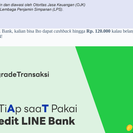
 Bank, kalian bisa lho dapat
cashback
hingga
Rp.
120.000
kalau belan
3
!