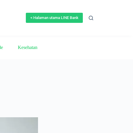
< Halaman utama LINE Bank
de
Kesehatan