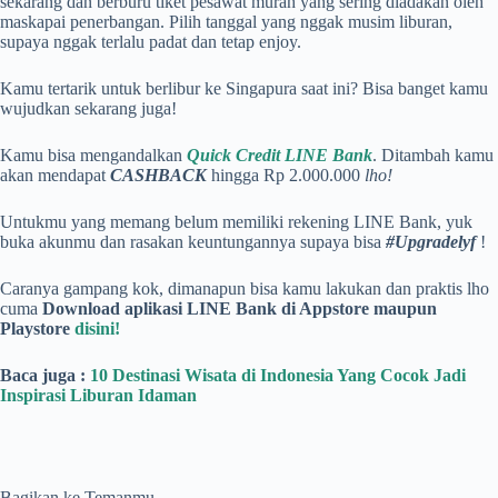
sekarang dan berburu tiket pesawat murah yang sering diadakan oleh
maskapai penerbangan. Pilih tanggal yang nggak musim liburan,
supaya nggak terlalu padat dan tetap enjoy.
Kamu tertarik untuk berlibur ke Singapura saat ini? Bisa banget kamu
wujudkan sekarang juga!
Kamu bisa mengandalkan
Quick Credit LINE Bank
. Ditambah kamu
akan mendapat
CASHBACK
hingga Rp 2.000.000
lho!
Untukmu yang memang belum memiliki rekening LINE Bank, yuk
buka akunmu dan rasakan keuntungannya supaya bisa
#Upgradelyf
!
Caranya gampang kok, dimanapun bisa kamu lakukan dan praktis lho
cuma
Download aplikasi LINE Bank di Appstore maupun
Playstore
disini!
Baca juga :
10 Destinasi Wisata di Indonesia Yang Cocok Jadi
Inspirasi Liburan Idaman
Bagikan ke Temanmu