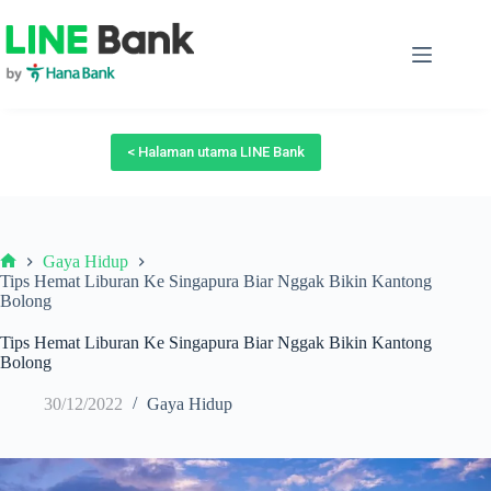
Skip
to
content
< Halaman utama LINE Bank
Gaya Hidup
Beranda
Tips Hemat Liburan Ke Singapura Biar Nggak Bikin Kantong
Bolong
Tips Hemat Liburan Ke Singapura Biar Nggak Bikin Kantong
Bolong
30/12/2022
Gaya Hidup