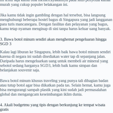
murah yang cukup populer belakangan ini.
Jika kamu tidak ingin gambling dengan hal tersebut, bisa langsung
menghubungi beberapa hostel bagus di Singapura yang jadi langganan
para turis mancanegara. Dengan fasilitas dan pelayanan yang bagus,
kamu tetap nyaman menginap di sini tanpa harus keluar uang banyak.
3. Bawa botol minum sendiri akan menghemat pengeluaran hingga
SGD 3
Kalau lagi liburan ke Singapura, lebih baik bawa botol minum sendiri
karena di negara ini sudah disediakan water tap di sepanjang jalan.
Daripada harus mengeluarkan uang untuk membeli air mineral yang
sebotol sedang harganya SGD3, lebih baik kamu simpan dan
belanjakan souvenir saja.
Bawa botol minum khusus traveling yang punya tali dibagian badan
atau tutup botol agar bisa diikatkan pada tas. Selain hemat, kamu juga
bisa mengurangi sampah plastik yang kini sudah jadi permasalahan
global dan mengangcam keseimbangan iklim dunia.
4. Akali budgetmu yang tipis dengan berkunjung ke tempat wisata
gratis