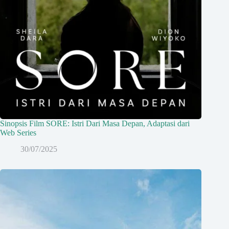
Sinopsis Film SORE: Istri Dari Masa Depan, Adaptasi dari
Web Series
30/07/2025