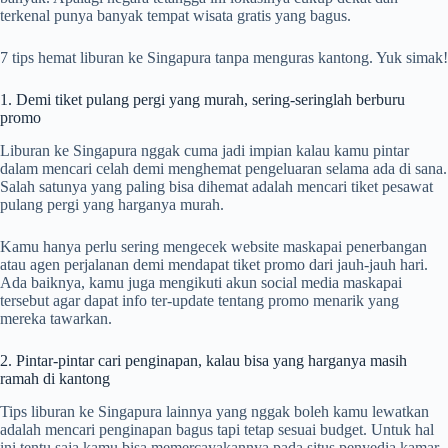
terkenal punya banyak tempat wisata gratis yang bagus.
7 tips hemat liburan ke Singapura tanpa menguras kantong. Yuk simak!
1. Demi tiket pulang pergi yang murah, sering-seringlah berburu
promo
Liburan ke Singapura nggak cuma jadi impian kalau kamu pintar
dalam mencari celah demi menghemat pengeluaran selama ada di sana.
Salah satunya yang paling bisa dihemat adalah mencari tiket pesawat
pulang pergi yang harganya murah.
Kamu hanya perlu sering mengecek website maskapai penerbangan
atau agen perjalanan demi mendapat tiket promo dari jauh-jauh hari.
Ada baiknya, kamu juga mengikuti akun social media maskapai
tersebut agar dapat info ter-update tentang promo menarik yang
mereka tawarkan.
2. Pintar-pintar cari penginapan, kalau bisa yang harganya masih
ramah di kantong
Tips liburan ke Singapura lainnya yang nggak boleh kamu lewatkan
adalah mencari penginapan bagus tapi tetap sesuai budget. Untuk hal
ini tentu saja kamu bisa memercayakannya pada situs penyedia kamar