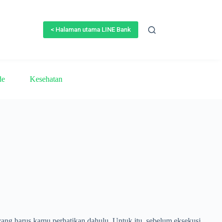
< Halaman utama LINE Bank
de
Kesehatan
ng harus kamu perhatikan dahulu. Untuk itu, sebelum eksekusi,