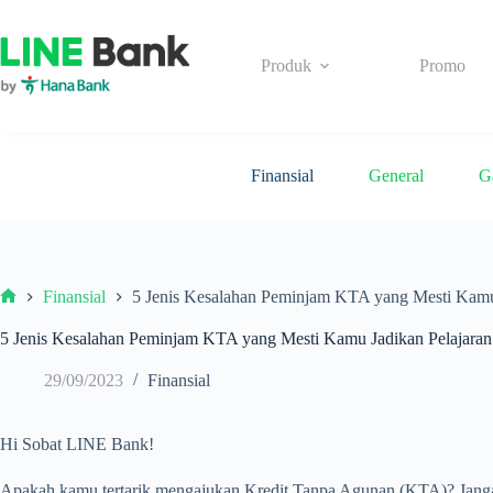
Skip
to
content
Produk
Promo
Finansial
General
G
Finansial
5 Jenis Kesalahan Peminjam KTA yang Mesti Kamu
Beranda
5 Jenis Kesalahan Peminjam KTA yang Mesti Kamu Jadikan Pelajaran
29/09/2023
Finansial
Hi Sobat LINE Bank!
Apakah kamu tertarik mengajukan Kredit Tanpa Agunan (KTA)? Jangan 