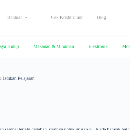
Bantuan
Cek Kredit Limit
Blog
aya Hidup
Makanan & Minuman
Elektronik
Mo
 Jadikan Pelajaran
sampai terlalu gegabah, soalnya untuk urusan KTA ada banyak hal ya