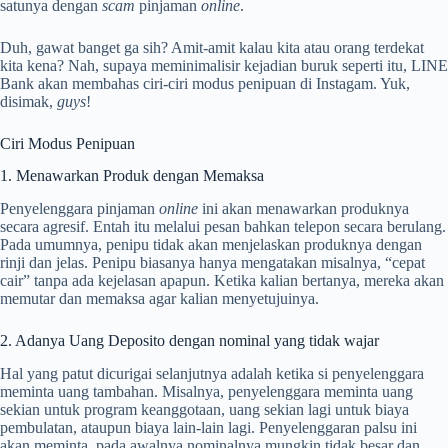
satunya dengan
scam
pinjaman
online
.
Duh, gawat banget ga sih? Amit-amit kalau kita atau orang terdekat
kita kena? Nah, supaya meminimalisir kejadian buruk seperti itu, LINE
Bank akan membahas ciri-ciri modus penipuan di Instagam. Yuk,
disimak,
guys
!
Ciri Modus Penipuan
1. Menawarkan Produk dengan Memaksa
Penyelenggara pinjaman
online
ini akan menawarkan produknya
secara agresif. Entah itu melalui pesan bahkan telepon secara berulang.
Pada umumnya, penipu tidak akan menjelaskan produknya dengan
rinji dan jelas. Penipu biasanya hanya mengatakan misalnya, “cepat
cair” tanpa ada kejelasan apapun. Ketika kalian bertanya, mereka akan
memutar dan memaksa agar kalian menyetujuinya.
2. Adanya Uang Deposito dengan nominal yang tidak wajar
Hal yang patut dicurigai selanjutnya adalah ketika si penyelenggara
meminta uang tambahan. Misalnya, penyelenggara meminta uang
sekian untuk program keanggotaan, uang sekian lagi untuk biaya
pembulatan, ataupun biaya lain-lain lagi. Penyelenggaran palsu ini
akan meminta, pada awalnya nominalnya mungkin tidak besar dan