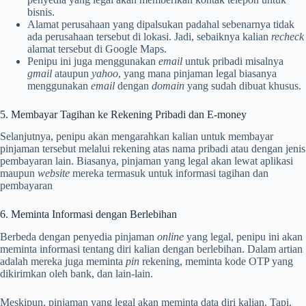
bisnis.
Alamat perusahaan yang dipalsukan padahal sebenarnya tidak
ada perusahaan tersebut di lokasi. Jadi, sebaiknya kalian
recheck
alamat tersebut di Google Maps.
Penipu ini juga menggunakan
email
untuk pribadi misalnya
gmail
ataupun
yahoo
, yang mana pinjaman legal biasanya
menggunakan
email
dengan
domain
yang sudah dibuat khusus.
5. Membayar Tagihan ke Rekening Pribadi dan E-money
Selanjutnya, penipu akan mengarahkan kalian untuk membayar
pinjaman tersebut melalui rekening atas nama pribadi atau dengan jenis
pembayaran lain. Biasanya, pinjaman yang legal akan lewat aplikasi
maupun
website
mereka termasuk untuk informasi tagihan dan
pembayaran
6. Meminta Informasi dengan Berlebihan
Berbeda dengan penyedia pinjaman
online
yang legal, penipu ini akan
meminta informasi tentang diri kalian dengan berlebihan. Dalam artian
adalah mereka juga meminta
pin
rekening, meminta kode OTP yang
dikirimkan oleh bank, dan lain-lain.
Meskipun, pinjaman yang legal akan meminta data diri kalian. Tapi,