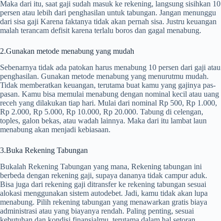
Maka dari itu, saat gaji sudah masuk ke rekening, langsung sisihkan 10
persen atau lebih dari penghasilan untuk tabungan. Jangan menunggu
dari sisa gaji Karena faktanya tidak akan pernah sisa. Justru keuangan
malah terancam defisit karena terlalu boros dan gagal menabung.
2.Gunakan metode menabung yang mudah
Sebenarnya tidak ada patokan harus menabung 10 persen dari gaji atau
penghasilan. Gunakan metode menabung yang menurutmu mudah.
Tidak memberatkan keuangan, terutama buat kamu yang gajinya pas-
pasan. Kamu bisa memulai menabung dengan nominal kecil atau uang
receh yang dilakukan tiap hari. Mulai dari nominal Rp 500, Rp 1.000,
Rp 2.000, Rp 5.000, Rp 10.000, Rp 20.000. Tabung di celengan,
toples, galon bekas, atau wadah lainnya. Maka dari itu lambat laun
menabung akan menjadi kebiasaan.
3.Buka Rekening Tabungan
Bukalah Rekening Tabungan yang mana, Rekening tabungan ini
berbeda dengan rekening gaji, supaya dananya tidak campur aduk.
Bisa juga dari rekening gaji ditransfer ke rekening tabungan sesuai
alokasi menggunakan sistem autodebet. Jadi, kamu tidak akan lupa
menabung. Pilih rekening tabungan yang menawarkan gratis biaya
administrasi atau yang biayanya rendah. Paling penting, sesuai
kebutuhan dan kondisi finansialmu, terutama dalam hal setoran.