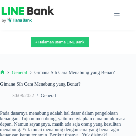
Skip
to
content
< Halaman utama LINE Bank
General
Gimana Sih Cara Menabung yang Benar?
Beranda
Gimana Sih Cara Menabung yang Benar?
30/08/2022
General
Pada dasarnya menabung adalah hal dasar dalam pengelolaan
keuangan. Tujuan menabung, yaitu menyiapkan dana untuk masa
depan. Namun sayangnya, masih ada saja orang yang kesulitan
menabung. Yuk mulai menabung dengan cara yang benar agar
keuangan kamu terjamin. Berikut tipsnya , Yuk disimak!