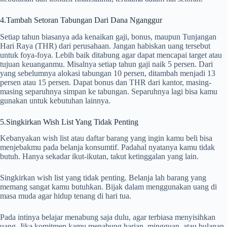
4.Tambah Setoran Tabungan Dari Dana Nganggur
Setiap tahun biasanya ada kenaikan gaji, bonus, maupun Tunjangan
Hari Raya (THR) dari perusahaan. Jangan habiskan uang tersebut
untuk foya-foya. Lebih baik ditabung agar dapat mencapai target atau
tujuan keuanganmu. Misalnya setiap tahun gaji naik 5 persen. Dari
yang sebelumnya alokasi tabungan 10 persen, ditambah menjadi 13
persen atau 15 persen. Dapat bonus dan THR dari kantor, masing-
masing separuhnya simpan ke tabungan. Separuhnya lagi bisa kamu
gunakan untuk kebutuhan lainnya.
5.Singkirkan Wish List Yang Tidak Penting
Kebanyakan wish list atau daftar barang yang ingin kamu beli bisa
menjebakmu pada belanja konsumtif. Padahal nyatanya kamu tidak
butuh. Hanya sekadar ikut-ikutan, takut ketinggalan yang lain.
Singkirkan wish list yang tidak penting. Belanja lah barang yang
memang sangat kamu butuhkan. Bijak dalam menggunakan uang di
masa muda agar hidup tenang di hari tua.
Pada intinya belajar menabung saja dulu, agar terbiasa menyisihkan
uang. Jika komitmen kamu menabung harian, mingguan, atau bulanan,