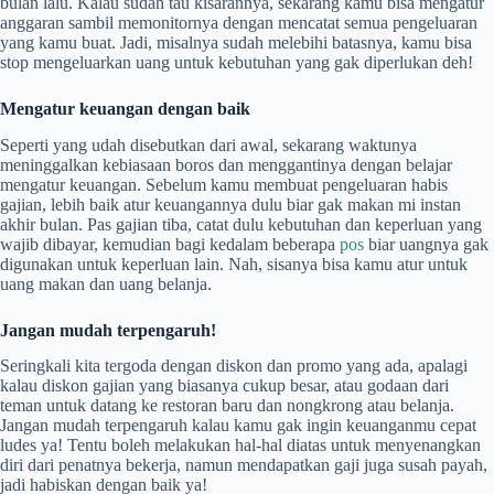
bulan lalu. Kalau sudah tau kisarannya, sekarang kamu bisa mengatur
anggaran sambil memonitornya dengan mencatat semua pengeluaran
yang kamu buat. Jadi, misalnya sudah melebihi batasnya, kamu bisa
stop mengeluarkan uang untuk kebutuhan yang gak diperlukan deh!
Mengatur keuangan dengan baik
Seperti yang udah disebutkan dari awal, sekarang waktunya
meninggalkan kebiasaan boros dan menggantinya dengan belajar
mengatur keuangan. Sebelum kamu membuat pengeluaran habis
gajian, lebih baik atur keuangannya dulu biar gak makan mi instan
akhir bulan. Pas gajian tiba, catat dulu kebutuhan dan keperluan yang
wajib dibayar, kemudian bagi kedalam beberapa
pos
biar uangnya gak
digunakan untuk keperluan lain. Nah, sisanya bisa kamu atur untuk
uang makan dan uang belanja.
Jangan mudah terpengaruh!
Seringkali kita tergoda dengan diskon dan promo yang ada, apalagi
kalau diskon gajian yang biasanya cukup besar, atau godaan dari
teman untuk datang ke restoran baru dan nongkrong atau belanja.
Jangan mudah terpengaruh kalau kamu gak ingin keuanganmu cepat
ludes ya! Tentu boleh melakukan hal-hal diatas untuk menyenangkan
diri dari penatnya bekerja, namun mendapatkan gaji juga susah payah,
jadi habiskan dengan baik ya!