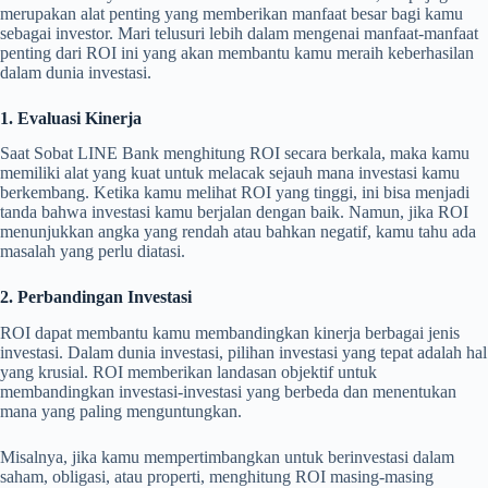
merupakan alat penting yang memberikan manfaat besar bagi kamu
sebagai investor. Mari telusuri lebih dalam mengenai manfaat-manfaat
penting dari ROI ini yang akan membantu kamu meraih keberhasilan
dalam dunia investasi.
1. Evaluasi Kinerja
Saat Sobat LINE Bank menghitung ROI secara berkala, maka kamu
memiliki alat yang kuat untuk melacak sejauh mana investasi kamu
berkembang. Ketika kamu melihat ROI yang tinggi, ini bisa menjadi
tanda bahwa investasi kamu berjalan dengan baik. Namun, jika ROI
menunjukkan angka yang rendah atau bahkan negatif, kamu tahu ada
masalah yang perlu diatasi.
2. Perbandingan Investasi
ROI dapat membantu kamu membandingkan kinerja berbagai jenis
investasi. Dalam dunia investasi, pilihan investasi yang tepat adalah hal
yang krusial. ROI memberikan landasan objektif untuk
membandingkan investasi-investasi yang berbeda dan menentukan
mana yang paling menguntungkan.
Misalnya, jika kamu mempertimbangkan untuk berinvestasi dalam
saham, obligasi, atau properti, menghitung ROI masing-masing