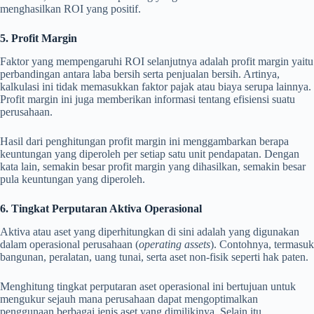
menghasilkan ROI yang positif.
5. Profit Margin
Faktor yang mempengaruhi ROI selanjutnya adalah profit margin yaitu
perbandingan antara laba bersih serta penjualan bersih. Artinya,
kalkulasi ini tidak memasukkan faktor pajak atau biaya serupa lainnya.
Profit margin ini juga memberikan informasi tentang efisiensi suatu
perusahaan.
Hasil dari penghitungan profit margin ini menggambarkan berapa
keuntungan yang diperoleh per setiap satu unit pendapatan. Dengan
kata lain, semakin besar profit margin yang dihasilkan, semakin besar
pula keuntungan yang diperoleh.
6. Tingkat Perputaran Aktiva Operasional
Aktiva atau aset yang diperhitungkan di sini adalah yang digunakan
dalam operasional perusahaan (
operating assets
). Contohnya, termasuk
bangunan, peralatan, uang tunai, serta aset non-fisik seperti hak paten.
Menghitung tingkat perputaran aset operasional ini bertujuan untuk
mengukur sejauh mana perusahaan dapat mengoptimalkan
penggunaan berbagai jenis aset yang dimilikinya. Selain itu,