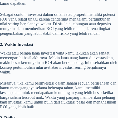
kamu dapatkan.
Sebagai contoh, investasi dalam saham atau properti memiliki potensi
ROI yang relatif tinggi karena cenderung mengalami pertumbuhan
nilai seiring berjalannya waktu. Di sisi lain, tabungan atau deposito
mungkin akan memberikan ROI yang lebih rendah, karena tingkat
pengembalian yang lebih stabil dan risiko yang lebih rendah.
2. Waktu Investasi
Waktu atau berapa lama investasi yang kamu lakukan akan sangat
memengaruhi hasil akhirnya. Makin lama uang kamu diinvestasikan,
makin besar kemungkinan ROI akan berkembang. Ini disebabkan oleh
konsep pertumbuhan nilai aset atau investasi seiring berjalannya
waktu.
Misalnya, jika kamu berinvestasi dalam saham sebuah perusahaan dan
kamu memegangnya selama beberapa tahun, kamu memiliki
kesempatan untuk mendapatkan keuntungan yang lebih besar ketika
harga saham tersebut naik. Waktu yang panjang memberikan peluang
bagi investasi kamu untuk pulih dari fluktuasi pasar dan menghasilkan
ROI yang lebih baik.
3. Risiko