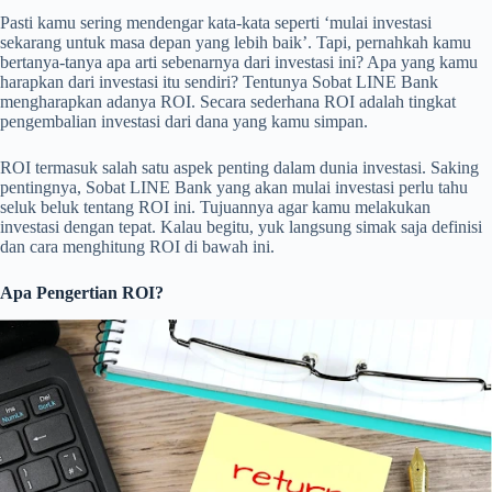
Pasti kamu sering mendengar kata-kata seperti ‘mulai investasi
sekarang untuk masa depan yang lebih baik’. Tapi, pernahkah kamu
bertanya-tanya apa arti sebenarnya dari investasi ini? Apa yang kamu
harapkan dari investasi itu sendiri? Tentunya Sobat LINE Bank
mengharapkan adanya ROI. Secara sederhana ROI adalah tingkat
pengembalian investasi dari dana yang kamu simpan.
ROI termasuk salah satu aspek penting dalam dunia investasi. Saking
pentingnya, Sobat LINE Bank yang akan mulai investasi perlu tahu
seluk beluk tentang ROI ini. Tujuannya agar kamu melakukan
investasi dengan tepat. Kalau begitu, yuk langsung simak saja definisi
dan cara menghitung ROI di bawah ini.
Apa Pengertian ROI?