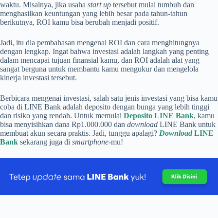
waktu. Misalnya, jika usaha
start up
tersebut mulai tumbuh dan
menghasilkan keuntungan yang lebih besar pada tahun-tahun
berikutnya, ROI kamu bisa berubah menjadi positif.
Jadi, itu dia pembahasan mengenai ROI dan cara menghitungnya
dengan lengkap. Ingat bahwa investasi adalah langkah yang penting
dalam mencapai tujuan finansial kamu, dan ROI adalah alat yang
sangat berguna untuk membantu kamu mengukur dan mengelola
kinerja investasi tersebut.
Berbicara mengenai investasi, salah satu jenis investasi yang bisa kamu
coba di LINE Bank adalah deposito dengan bunga yang lebih tinggi
dan risiko yang rendah. Untuk memulai
Deposito LINE Bank
, kamu
bisa menyisihkan dana Rp1.000.000 dan
download
LINE Bank untuk
membuat akun secara praktis. Jadi, tunggu apalagi?
Download
LINE
Bank
sekarang juga di
smartphone-
mu!