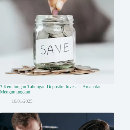
3 Keuntungan Tabungan Deposito: Investasi Aman dan
Menguntungkan!
10/01/2025