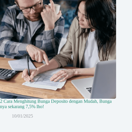
2 Cara Menghitung Bunga Deposito dengan Mudah, Bunga
nya sekarang 7,5% lho!
10/01/2025