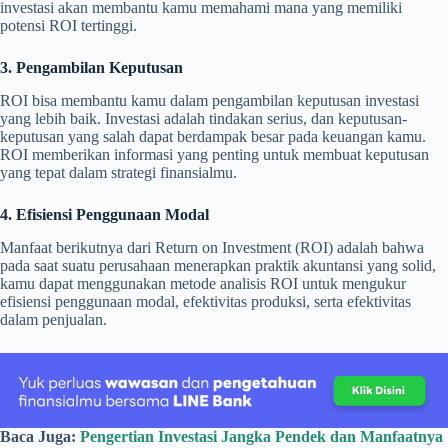
investasi akan membantu kamu memahami mana yang memiliki
potensi ROI tertinggi.
3. Pengambilan Keputusan
ROI bisa membantu kamu dalam pengambilan keputusan investasi
yang lebih baik. Investasi adalah tindakan serius, dan keputusan-
keputusan yang salah dapat berdampak besar pada keuangan kamu.
ROI memberikan informasi yang penting untuk membuat keputusan
yang tepat dalam strategi finansialmu.
4. Efisiensi Penggunaan Modal
Manfaat berikutnya dari Return on Investment (ROI) adalah bahwa
pada saat suatu perusahaan menerapkan praktik akuntansi yang solid,
kamu dapat menggunakan metode analisis ROI untuk mengukur
efisiensi penggunaan modal, efektivitas produksi, serta efektivitas
dalam penjualan.
Baca Juga:
Pengertian Investasi Jangka Pendek dan Manfaatnya