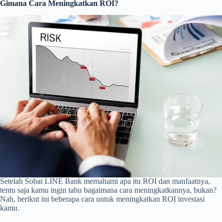
Gimana Cara Meningkatkan ROI?
Setelah Sobat LINE Bank memahami apa itu ROI dan manfaatnya,
tentu saja kamu ingin tahu bagaimana cara meningkatkannya, bukan?
Nah, berikut ini beberapa cara untuk meningkatkan ROI investasi
kamu.