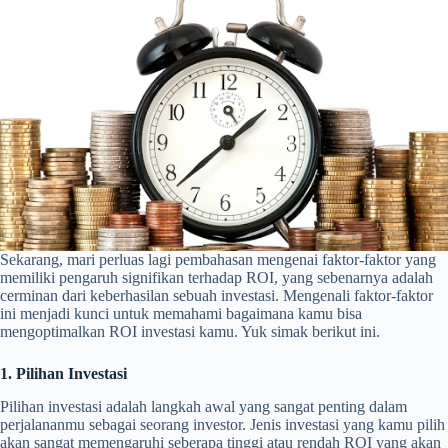
Sekarang, mari perluas lagi pembahasan mengenai faktor-faktor yang
memiliki pengaruh signifikan terhadap ROI, yang sebenarnya adalah
cerminan dari keberhasilan sebuah investasi. Mengenali faktor-faktor
ini menjadi kunci untuk memahami bagaimana kamu bisa
mengoptimalkan ROI investasi kamu. Yuk simak berikut ini.
1. Pilihan Investasi
Pilihan investasi adalah langkah awal yang sangat penting dalam
perjalananmu sebagai seorang investor. Jenis investasi yang kamu pilih
akan sangat memengaruhi seberapa tinggi atau rendah ROI yang akan