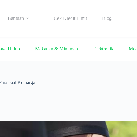
Bantuan
Cek Kredit Limit
Blog
aya Hidup
Makanan & Minuman
Elektronik
Mo
inansial Keluarga