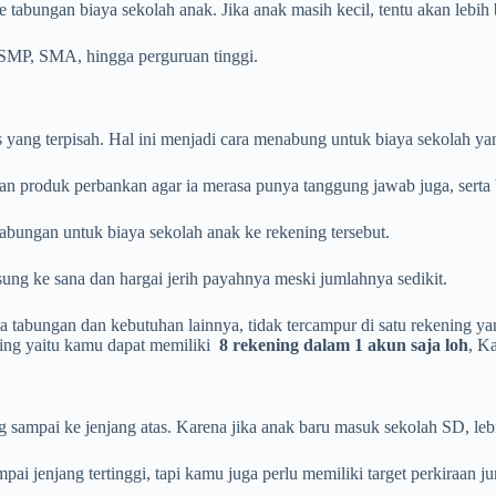
e tabungan biaya sekolah anak. Jika anak masih kecil, tentu akan lebi
 SMP, SMA, hingga perguruan tinggi.
 yang terpisah. Hal ini menjadi cara menabung untuk biaya sekolah yang
n produk perbankan agar ia merasa punya tanggung jawab juga, serta be
tabungan untuk biaya sekolah anak ke rekening tersebut.
gsung ke sana dan hargai jerih payahnya meski jumlahnya sedikit.
 tabungan dan kebutuhan lainnya, tidak tercampur di satu rekening 
ning yaitu kamu dapat memiliki
8 rekening dalam 1 akun
saja loh
, K
 sampai ke jenjang atas. Karena jika anak baru masuk sekolah SD, lebi
i jenjang tertinggi, tapi kamu juga perlu memiliki target perkiraan j