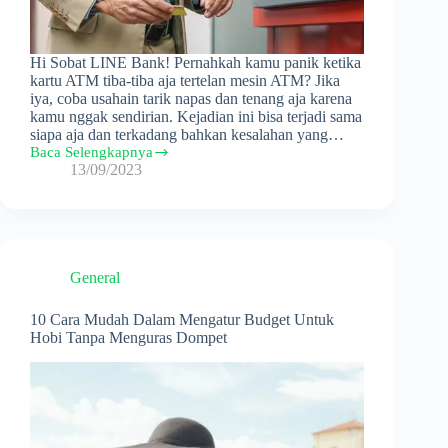
Hi Sobat LINE Bank! Pernahkah kamu panik ketika
kartu ATM tiba-tiba aja tertelan mesin ATM? Jika
iya, coba usahain tarik napas dan tenang aja karena
kamu nggak sendirian. Kejadian ini bisa terjadi sama
siapa aja dan terkadang bahkan kesalahan yang…
Baca Selengkapnya
Jangan
13/09/2023
Panik,
Ini
Penyebab
Kartu
ATM
Tertelan
General
dan
Cara
Mengatasinya
10 Cara Mudah Dalam Mengatur Budget Untuk
Hobi Tanpa Menguras Dompet