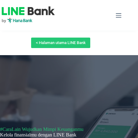
Skip
to
content
< Halaman utama LINE Bank
#CaraLain Wujudkan Mimpi Keuanganmu
Kelola finansialmu dengan LINE Bank