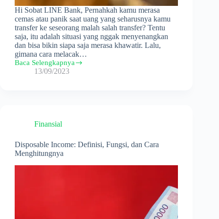
Hi Sobat LINE Bank, Pernahkah kamu merasa
cemas atau panik saat uang yang seharusnya kamu
transfer ke seseorang malah salah transfer? Tentu
saja, itu adalah situasi yang nggak menyenangkan
dan bisa bikin siapa saja merasa khawatir. Lalu,
gimana cara melacak…
Baca Selengkapnya
Inilah
13/09/2023
6
Cara
Melacak
Uang
Salah
Transfer
Finansial
Agar
Bisa
Kembali
Disposable Income: Definisi, Fungsi, dan Cara
Menghitungnya