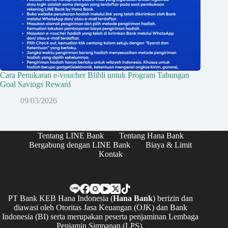
Cara Penukaran e-voucher Blibli untuk Program Tabungan
Goal Savings Reward
09/03/2026
Tentang LINE Bank
Tentang Hana Bank
Bergabung dengan LINE Bank
Biaya & Limit
Kontak
PT Bank KEB Hana Indonesia (
Hana Bank
) berizin dan
diawasi oleh Otoritas Jasa Keuangan (OJK) dan Bank
Indonesia (BI) serta merupakan peserta penjaminan Lembaga
Penjamin Simpanan (LPS).