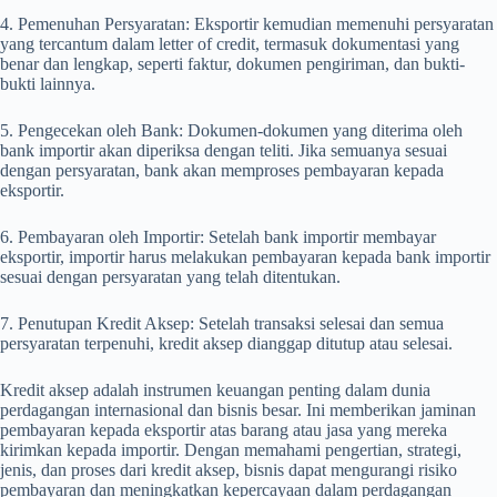
4. Pemenuhan Persyaratan: Eksportir kemudian memenuhi persyaratan
yang tercantum dalam letter of credit, termasuk dokumentasi yang
benar dan lengkap, seperti faktur, dokumen pengiriman, dan bukti-
bukti lainnya.
5. Pengecekan oleh Bank: Dokumen-dokumen yang diterima oleh
bank importir akan diperiksa dengan teliti. Jika semuanya sesuai
dengan persyaratan, bank akan memproses pembayaran kepada
eksportir.
6. Pembayaran oleh Importir: Setelah bank importir membayar
eksportir, importir harus melakukan pembayaran kepada bank importir
sesuai dengan persyaratan yang telah ditentukan.
7. Penutupan Kredit Aksep: Setelah transaksi selesai dan semua
persyaratan terpenuhi, kredit aksep dianggap ditutup atau selesai.
Kredit aksep adalah instrumen keuangan penting dalam dunia
perdagangan internasional dan bisnis besar. Ini memberikan jaminan
pembayaran kepada eksportir atas barang atau jasa yang mereka
kirimkan kepada importir. Dengan memahami pengertian, strategi,
jenis, dan proses dari kredit aksep, bisnis dapat mengurangi risiko
pembayaran dan meningkatkan kepercayaan dalam perdagangan