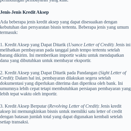
Jenis-Jenis Kredit Aksep
Ada beberapa jenis kredit aksep yang dapat disesuaikan dengan
kebutuhan dan persyaratan bisnis tertentu. Beberapa jenis yang umum
termasuk:
1. Kredit Aksep yang Dapat Ditarik (
Usance Letter of Credit
): Jenis ini
melibatkan pembayaran pada tanggal jatuh tempo tertentu setelah
barang dikirim. Ini memberikan importir waktu untuk mendapatkan
dana yang dibutuhkan untuk membayar eksportir.
2. Kredit Aksep yang Dapat Ditarik pada Pandangan (
Sight Letter of
Credit
): Dalam hal ini, pembayaran dilakukan segera setelah
dokumentasi yang diperlukan diterima dan diperiksa oleh bank. Ini
umumnya lebih cepat tetapi membutuhkan persiapan pembayaran yang
lebih tepat waktu oleh importir.
3. Kredit Aksep Berputar (
Revolving Letter of Credit
): Jenis kredit
aksep ini memungkinkan bisnis untuk memiliki satu letter of credit
dengan batasan jumlah total yang dapat digunakan kembali setelah
setiap transaksi.