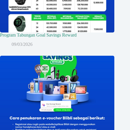
Program Tabungan Goal Savings Reward
09/03/2026