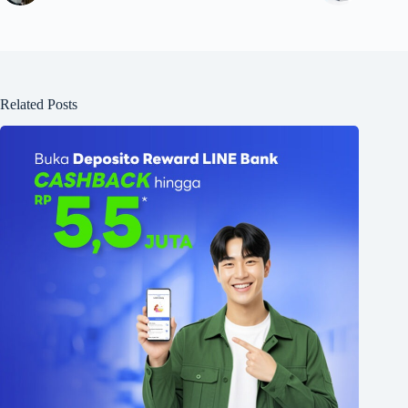
Related Posts