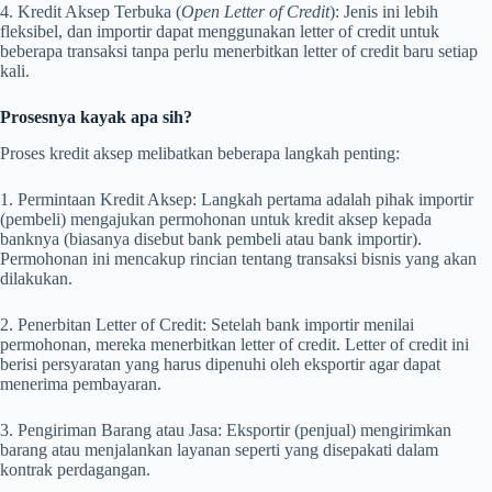
4. Kredit Aksep Terbuka (
Open Letter of Credit
): Jenis ini lebih
fleksibel, dan importir dapat menggunakan letter of credit untuk
beberapa transaksi tanpa perlu menerbitkan letter of credit baru setiap
kali.
Prosesnya kayak apa sih?
Proses kredit aksep melibatkan beberapa langkah penting:
1. Permintaan Kredit Aksep: Langkah pertama adalah pihak importir
(pembeli) mengajukan permohonan untuk kredit aksep kepada
banknya (biasanya disebut bank pembeli atau bank importir).
Permohonan ini mencakup rincian tentang transaksi bisnis yang akan
dilakukan.
2. Penerbitan Letter of Credit: Setelah bank importir menilai
permohonan, mereka menerbitkan letter of credit. Letter of credit ini
berisi persyaratan yang harus dipenuhi oleh eksportir agar dapat
menerima pembayaran.
3. Pengiriman Barang atau Jasa: Eksportir (penjual) mengirimkan
barang atau menjalankan layanan seperti yang disepakati dalam
kontrak perdagangan.