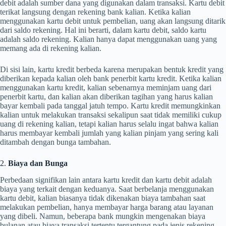
debit adalah sumber dana yang digunakan dalam transaksi. Kartu debit
terikat langsung dengan rekening bank kalian. Ketika kalian
menggunakan kartu debit untuk pembelian, uang akan langsung ditarik
dari saldo rekening. Hal ini berarti, dalam kartu debit, saldo kartu
adalah saldo rekening. Kalian hanya dapat menggunakan uang yang
memang ada di rekening kalian.
Di sisi lain, kartu kredit berbeda karena merupakan bentuk kredit yang
diberikan kepada kalian oleh bank penerbit kartu kredit. Ketika kalian
menggunakan kartu kredit, kalian sebenarnya meminjam uang dari
penerbit kartu, dan kalian akan diberikan tagihan yang harus kalian
bayar kembali pada tanggal jatuh tempo. Kartu kredit memungkinkan
kalian untuk melakukan transaksi sekalipun saat tidak memiliki cukup
uang di rekening kalian, tetapi kalian harus selalu ingat bahwa kalian
harus membayar kembali jumlah yang kalian pinjam yang sering kali
ditambah dengan bunga tambahan.
2.
Biaya dan Bunga
Perbedaan signifikan lain antara kartu kredit dan kartu debit adalah
biaya yang terkait dengan keduanya. Saat berbelanja menggunakan
kartu debit, kalian biasanya tidak dikenakan biaya tambahan saat
melakukan pembelian, hanya membayar harga barang atau layanan
yang dibeli. Namun, beberapa bank mungkin mengenakan biaya
bulanan atau biaya transaksi tertentu tergantung pada jenis rekening