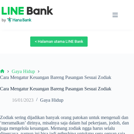
Skip
to
content
< Halaman utama LINE Bank
Gaya Hidup
Beranda
Cara Mengatur Keuangan Bareng Pasangan Sesuai Zodiak
Cara Mengatur Keuangan Bareng Pasangan Sesuai Zodiak
16/01/2023
Gaya Hidup
Zodiak sering dijadikan banyak orang patokan untuk mengenali dan
‘meramalkan’ dirinya, misalnya saja dalam hal pekerjaan, jodoh, dan
juga mengelola keuangan. Memang zodiak ngga harus selalu
dipercaya, namun ini bisa jadi
refreshing
untukmu seru-seruan saja.