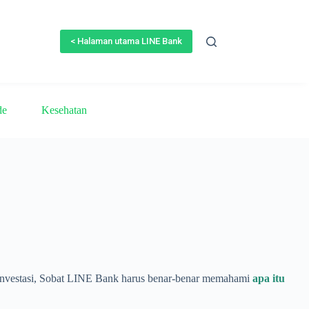
< Halaman utama LINE Bank
de
Kesehatan
ia investasi, Sobat LINE Bank harus benar-benar memahami
apa itu