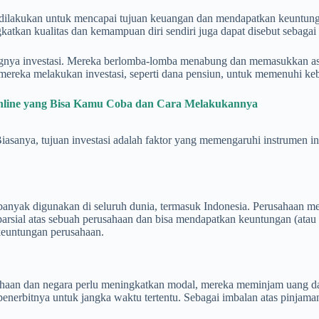
ang dilakukan untuk mencapai tujuan keuangan dan mendapatkan keuntu
gkatkan kualitas dan kemampuan diri sendiri juga dapat disebut sebagai
ingnya investasi. Mereka berlomba-lomba menabung dan memasukkan aset
ereka melakukan investasi, seperti dana pensiun, untuk memenuhi keb
Online yang Bisa Kamu Coba dan Cara Melakukannya
 Biasanya, tujuan investasi adalah faktor yang memengaruhi instrumen i
ng banyak digunakan di seluruh dunia, termasuk Indonesia. Perusahaa
parsial atas sebuah perusahaan dan bisa mendapatkan keuntungan (atau
keuntungan perusahaan.
aan dan negara perlu meningkatkan modal, mereka meminjam uang dari 
nerbitnya untuk jangka waktu tertentu. Sebagai imbalan atas pinjama