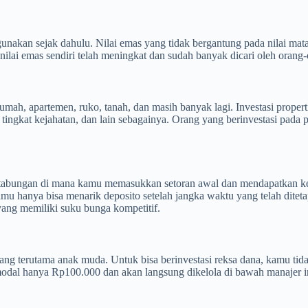
unakan sejak dahulu. Nilai emas yang tidak bergantung pada nilai mat
nilai emas sendiri telah meningkat dan sudah banyak dicari oleh orang-
umah, apartemen, ruko, tanah, dan masih banyak lagi. Investasi properti
i, tingkat kejahatan, dan lain sebagainya. Orang yang berinvestasi pada
n tabungan di mana kamu memasukkan setoran awal dan mendapatkan ke
Kamu hanya bisa menarik deposito setelah jangka waktu yang telah diteta
ng memiliki suku bunga kompetitif.
orang terutama anak muda. Untuk bisa berinvestasi reksa dana, kamu ti
odal hanya Rp100.000 dan akan langsung dikelola di bawah manajer inv