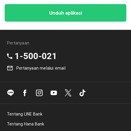
hadiah program selama periode program ini
berlangsung. Pilihan hadiah pada program ini sesuai
Unduh aplikasi
dengan syarat dan ketentuan yang telah ditetapkan.
Bank Hana tidak dapat melayani permintaan khusus
dari Nasabah untuk pemilihan hadiah sehingga
hadiah akan menyesuaikan dengan ketersediaan.
Pertanyaan
5. Program ini tidak dapat digabungkan dengan
1-500-021
Program Deposito lainnya.
Pertanyaan melalui email
6. Program ini tidak berlaku untuk Nasabah yang
mendapatkan fasilitas pinjaman LINE Bank.
7. Hadiah akan dikirimkan maksimal di 30 November
2023.
8. Program berlaku untuk nasabah yang berdomisili
Khusus di Pulau Jawa (mengikuti alamat pengiriman
Tentang LINE Bank
Kartu Debit LINE Bank with BT21).
Tentang Hana Bank
9. Nasabah wajib mengikuti petunjuk-petunjuk dan