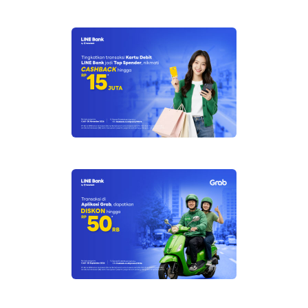
selama periode Program;
Nasabah melakukan pembukaan rekening
Deposito dengan nominal penempatan sebesar
Rp5.210.000,- (lima juta dua ratus sepuluh ribu
rupiah) dengan jangka waktu selama 3 (tiga)
bulan sejak tanggal pembukaan.
Sumber dana yang digunakan untuk
penempatan Deposito LINE Bank adalah dana
baru
(fresh fund)
yang berasal dari Bank lain.
Deposito akan diblokir (sebesar nominal
penempatan dana) sesuai dengan tenor
Deposito.
Nasabah yang telah mendapatkan Hadiah dan
ingin melakukan penutupan Deposito sebelum
jatuh tempo dapat menghubungi Call Hana (1-
500-021) dan akan dikenakan penalti yaitu
sebesar Rp400.000,- (empat ratus ribu rupiah)
yang akan didebit dari nominal pokok Deposito.
4. Nasabah hanya berhak mendapatkan 1 (satu)