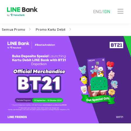
ENG
/
IDN
Semua Promo
Promo Kartu Debit