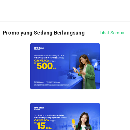
1. Periode program berlangsung setiap hari mulai 1
September - 31 Desember 2023 (“Program Promo”)
2. Program promo berlaku untuk transaksi di
Promo yang Sedang Berlangsung
Lihat Semua
merchant sebagai berikut :
Pembelanjaan seluruh produk di offline store
Sociolla dan aplikasi SOCO by Sociolla (tidak
berlaku pembelian E-Gift Card Sociolla).
Pembelanjaan seluruh produk di offline store
Alfamart seluruh Indonesia dan online store
Alfagift (tidak berlaku di Alfamidi).
Pembelanjaan seluruh produk di offline store
Domino's Pizza seluruh Indonesia.
Pembelanjaan seluruh produk di online store
aplikasi Weverse Shop atau
www.weverseshop.io
Nasabah harus menggunakan kode promo