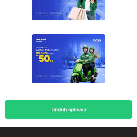
"LINEBT21"
untuk mendapatkan diskon pada
halaman pembayaran, dengan pembelanjaan
seluruh produk di Korean Merchant Shopee
pilihan sebagai berikut :
Innisfree Official Shop
Laneige Official Shop
Nature Republic Official
Some by Mi Official Shop
Olive Young Official Shop
Etude Official Shop
Holika Holika Indonesia Official Store
Sulwhasoo Official Shop
Marhen.J.Indonesia
Unduh aplikasi
CheongKwanJang Official
Transaksi di Merchant Luar Negeri.