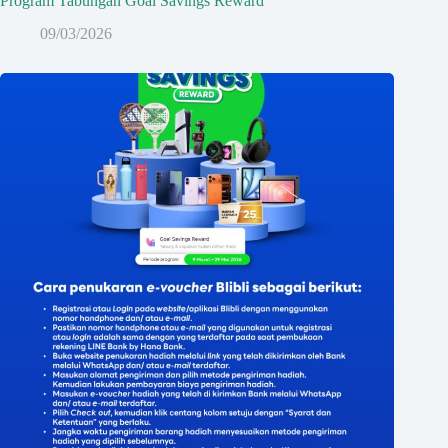
Program Tabungan Goal Savings Reward
09/03/2026