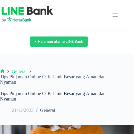
Skip
to
content
< Halaman utama LINE Bank
General
Beranda
Tips Pinjaman Online OJK Limit Besar yang Aman dan
Nyaman
Tips Pinjaman Online OJK Limit Besar yang Aman dan
Nyaman
21/12/2023
General