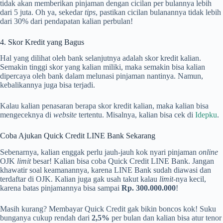
tidak akan memberikan pinjaman dengan cicilan per bulannya lebih
dari 5 juta. Oh ya, sekedar
tips
, pastikan cicilan bulanannya tidak lebih
dari 30% dari pendapatan kalian perbulan!
4. Skor Kredit yang Bagus
Hal yang dilihat oleh bank selanjutnya adalah skor kredit kalian.
Semakin tinggi skor yang kalian miliki, maka semakin bisa kalian
dipercaya oleh bank dalam melunasi pinjaman nantinya. Namun,
kebalikannya juga bisa terjadi.
Kalau kalian penasaran berapa skor kredit kalian, maka kalian bisa
mengeceknya di
website
tertentu. Misalnya, kalian bisa cek di
Idepku
.
Coba Ajukan Quick Credit LINE Bank Sekarang
Sebenarnya, kalian enggak perlu jauh-jauh kok nyari pinjaman
online
OJK
limit
besar! Kalian bisa coba Quick Credit LINE Bank. Jangan
khawatir soal keamanannya, karena LINE Bank sudah diawasi dan
terdaftar di OJK. Kalian juga gak usah takut kalau
limit
-nya kecil,
karena batas pinjamannya bisa sampai
Rp. 300.000.000
!
Masih kurang? Membayar Quick Credit gak bikin boncos kok! Suku
bunganya cukup rendah dari
2,5%
per bulan dan kalian bisa atur tenor