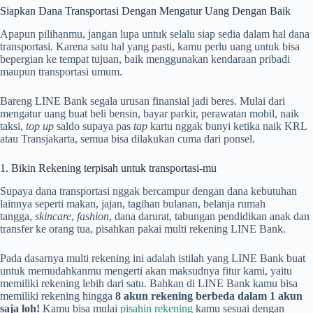
Siapkan Dana Transportasi Dengan Mengatur Uang Dengan Baik
Apapun pilihanmu, jangan lupa untuk selalu siap sedia dalam hal dana
transportasi. Karena satu hal yang pasti, kamu perlu uang untuk bisa
bepergian ke tempat tujuan, baik menggunakan kendaraan pribadi
maupun transportasi umum.
Bareng LINE Bank segala urusan finansial jadi beres. Mulai dari
mengatur uang buat beli bensin, bayar parkir, perawatan mobil, naik
taksi,
top up
saldo supaya pas
tap
kartu nggak bunyi ketika naik KRL
atau Transjakarta, semua bisa dilakukan cuma dari ponsel.
1. Bikin Rekening terpisah untuk transportasi-mu
Supaya dana transportasi nggak bercampur dengan dana kebutuhan
lainnya seperti makan, jajan, tagihan bulanan, belanja rumah
tangga,
skincare
,
fashion
, dana darurat, tabungan pendidikan anak dan
transfer ke orang tua, pisahkan pakai multi rekening LINE Bank.
Pada dasarnya multi rekening ini adalah istilah yang LINE Bank buat
untuk memudahkanmu mengerti akan maksudnya fitur kami, yaitu
memiliki rekening lebih dari satu. Bahkan di LINE Bank kamu bisa
memiliki rekening hingga
8 akun rekening berbeda dalam 1 akun
saja loh!
Kamu bisa mulai
pisahin rekening
kamu sesuai dengan