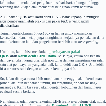
kebutuhanmu mulai dari pengeluaran sehari-hari, tabungan, hingga
rekening untuk jajan atau memenuhi keinginan kamu nantinya.
2. Gunakan QRIS atau kartu debit LINE Bank kapanpun mungkin
agar pembayaran lebih praktis dan pakai
budget
yang sudah
dialokasikan
Tujuan pengalokasian
budget
bukan hanya untuk memastikan
ketersediaan dana, tetapi juga menghindari terjadinya pemakaian dana
untuk kebutuhan lain dan pengeluaran berlebih atau
overspending
.
Untuk itu, kamu bisa melakukan
pembayaran pakai
QRIS
atau
kartu debit LINE Bank.
Misalnya, ketika beli bensin
dan bayar taksi, kamu bisa pilih non tunai dengan menggunakan salah
satu alat pembayaran yang ada, baik kartu debit atau QRIS. Jadi lebih
bisa teratur sesuai dengan alokasi rekeningnya deh.
So, kalau ditanya mana lebih murah antara menggunakan kendaraan
pribadi ataupun kendaraan umum, Itu tergantung pribadi masing-
masing ya. Kamu bisa sesuaikan dengan kebutuhan dan kamu harus
evaluasi secara berkala.
Nah gimana, udah punya rekening LINE Bank nya belum? Gak nggak
usah pikir dua kali! Langsung aja,
Download
aplikasi LINE