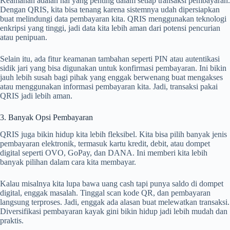
Keamanan adalah hal yang penting dalam setiap transaksi pembayaran.
Dengan QRIS, kita bisa tenang karena sistemnya udah dipersiapkan
buat melindungi data pembayaran kita. QRIS menggunakan teknologi
enkripsi yang tinggi, jadi data kita lebih aman dari potensi pencurian
atau penipuan.
Selain itu, ada fitur keamanan tambahan seperti PIN atau autentikasi
sidik jari yang bisa digunakan untuk konfirmasi pembayaran. Ini bikin
jauh lebih susah bagi pihak yang enggak berwenang buat mengakses
atau menggunakan informasi pembayaran kita. Jadi, transaksi pakai
QRIS jadi lebih aman.
3. Banyak Opsi Pembayaran
QRIS juga bikin hidup kita lebih fleksibel. Kita bisa pilih banyak jenis
pembayaran elektronik, termasuk kartu kredit, debit, atau dompet
digital seperti OVO, GoPay, dan DANA. Ini memberi kita lebih
banyak pilihan dalam cara kita membayar.
Kalau misalnya kita lupa bawa uang cash tapi punya saldo di dompet
digital, enggak masalah. Tinggal scan kode QR, dan pembayaran
langsung terproses. Jadi, enggak ada alasan buat melewatkan transaksi.
Diversifikasi pembayaran kayak gini bikin hidup jadi lebih mudah dan
praktis.