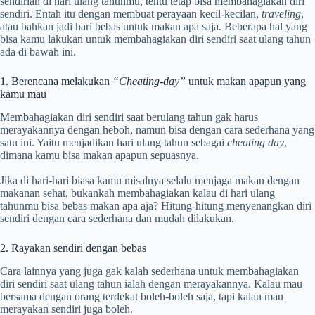
sendirian di hari ulang tahunmu, tentu tetap bisa membahagiakan diri
sendiri. Entah itu dengan membuat perayaan kecil-kecilan,
traveling
,
atau bahkan jadi hari bebas untuk makan apa saja. Beberapa hal yang
bisa kamu lakukan untuk membahagiakan diri sendiri saat ulang tahun
ada di bawah ini.
1. Berencana melakukan
“Cheating-day”
untuk makan apapun yang
kamu mau
Membahagiakan diri sendiri saat berulang tahun gak harus
merayakannya dengan heboh, namun bisa dengan cara sederhana yang
satu ini. Yaitu menjadikan hari ulang tahun sebagai
cheating day
,
dimana kamu bisa makan apapun sepuasnya.
Jika di hari-hari biasa kamu misalnya selalu menjaga makan dengan
makanan sehat, bukankah membahagiakan kalau di hari ulang
tahunmu bisa bebas makan apa aja? Hitung-hitung menyenangkan diri
sendiri dengan cara sederhana dan mudah dilakukan.
2. Rayakan sendiri dengan bebas
Cara lainnya yang juga gak kalah sederhana untuk membahagiakan
diri sendiri saat ulang tahun ialah dengan merayakannya. Kalau mau
bersama dengan orang terdekat boleh-boleh saja, tapi kalau mau
merayakan sendiri juga boleh.