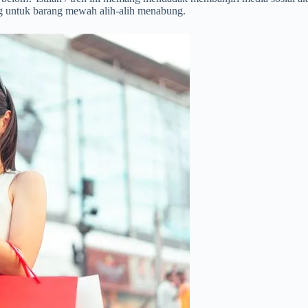
g untuk barang mewah alih-alih menabung.