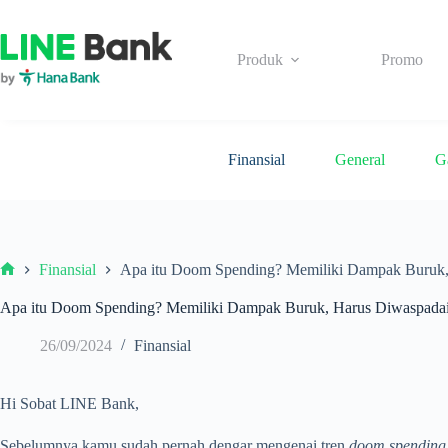
Skip
to
content
Produk
Promo
Finansial
General
G
Finansial
Apa itu Doom Spending? Memiliki Dampak Buruk,
Beranda
Apa itu Doom Spending? Memiliki Dampak Buruk, Harus Diwaspadai
26/09/2024
Finansial
Hi Sobat LINE Bank,
Sebelumnya kamu sudah pernah dengar mengenai tren
doom spending