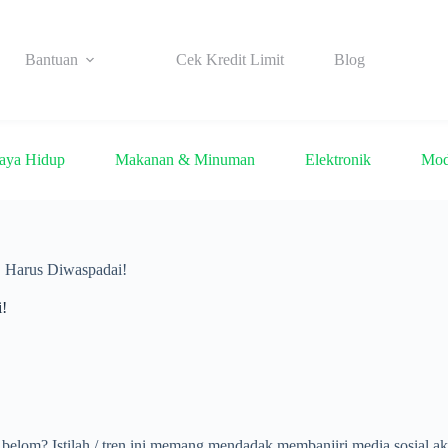
Bantuan
Cek Kredit Limit
Blog
aya Hidup
Makanan & Minuman
Elektronik
Mo
 Harus Diwaspadai!
!
belom? Istilah / tren ini memang mendadak membanjiri media sosial ak