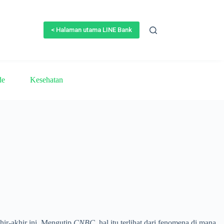
< Halaman utama LINE Bank
de
Kesehatan
hir-akhir ini. Mengutip
CNBC
, hal itu terlihat dari fenomena di mana