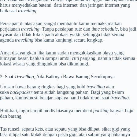
harus menyediakan baterai, data internet, dan jaringan internet yang
baik saat
travelling
.
Persiapan di atas akan sangat membantu kamu memaksimalkan
perjalanan
travelling
. Tanpa persiapan rute dan
time schedule
, bisa jadi
nyasar dan tidak fokus pada alokasi waktu sehingga tidak semua
agenda
travelling
bisa kamu kunjungi secara lengkap.
Amat disayangkan jika kamu sudah mengalokasikan biaya yang
lumayan besar, bahkan sampai ambil cuti panjang, namun tidak semua
lokasi wisata yang diinginkan bisa dikunjungi.
2. Saat
Travelling
, Ada Baiknya Bawa Barang Secukupnya
Urusan bawa barang ringkes bagi yang hobi
travelling
atau
suka
backpacker
tentu sudah langsung paham. Bagi yang belum
paham, kamuvmesti belajar, supaya nanti tidak repot saat
travelling
.
Hati-hati, ingin tampil modis biasanya membuat
packing
banyak baju
dan barang
Tas ransel, sepatu kets, atau sepatu yang bisa dilipat, sikat gigi yang
bisa dilipat satu kotak dengan pasta gigi, atau sabun yang bahannya