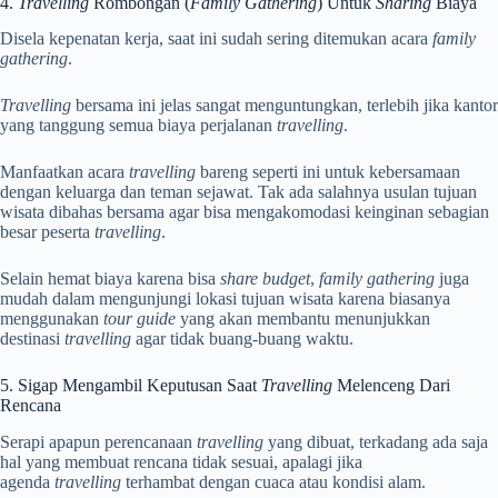
4.
Travelling
Rombongan (
Family Gathering
) Untuk
Sharing
Biaya
Disela kepenatan kerja, saat ini sudah sering ditemukan acara
family
gathering
.
Travelling
bersama ini jelas sangat menguntungkan, terlebih jika kantor
yang tanggung semua biaya perjalanan
travelling
.
Manfaatkan acara
travelling
bareng seperti ini untuk kebersamaan
dengan keluarga dan teman sejawat. Tak ada salahnya usulan tujuan
wisata dibahas bersama agar bisa mengakomodasi keinginan sebagian
besar peserta
travelling
.
Selain hemat biaya karena bisa
share budget
,
family gathering
juga
mudah dalam mengunjungi lokasi tujuan wisata karena biasanya
menggunakan
tour guide
yang akan membantu menunjukkan
destinasi
travelling
agar tidak buang-buang waktu.
5. Sigap Mengambil Keputusan Saat
Travelling
Melenceng Dari
Rencana
Serapi apapun perencanaan
travelling
yang dibuat, terkadang ada saja
hal yang membuat rencana tidak sesuai, apalagi jika
agenda
travelling
terhambat dengan cuaca atau kondisi alam.