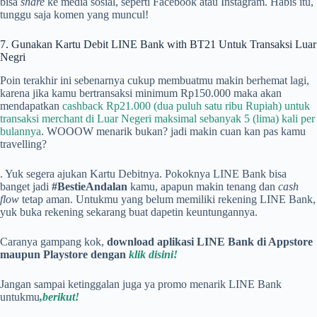
bisa
share
ke media sosial, seperti Facebook atau Instagram. Habis itu,
tunggu saja komen yang muncul!
7. Gunakan Kartu Debit LINE Bank with BT21 Untuk Transaksi Luar
Negri
Poin terakhir ini sebenarnya cukup membuatmu makin berhemat lagi,
karena jika kamu bertransaksi minimum Rp150.000 maka akan
mendapatkan
cashback Rp21.000 (dua puluh satu ribu Rupiah) untuk
transaksi merchant di Luar Negeri maksimal sebanyak 5 (lima) kali per
bulannya
. WOOOW menarik bukan? jadi makin cuan kan pas kamu
travelling?
. Yuk segera ajukan Kartu Debitnya. Pokoknya LINE Bank bisa
banget jadi
#BestieAndalan
kamu, apapun makin tenang dan
cash
flow
tetap aman. Untukmu yang belum memiliki rekening LINE Bank,
yuk buka rekening sekarang buat dapetin keuntungannya.
Caranya gampang kok,
download aplikasi LINE Bank di Appstore
maupun Playstore dengan
klik disini!
Jangan sampai ketinggalan juga ya promo menarik LINE Bank
untukmu
,berikut!