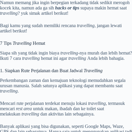
Namun memang jika ingin berpegian terkadang tidak sedikit merogoh
kocek kita, namun ada ga sih
hacks or tips
supaya makin hemat saat
travelling
? yuk simak artikel berikut!
Bagi kamu yang sudah memiliki rencana
travelling
, jangan lewati
artikel berikut!
7 Tips
Travelling
Hemat
Siapa sih yang tidak ingin biaya
travelling
-nya murah dan lebih hemat?
Ikuti 7 cara
travelling
hemat ini agar
travelling
Anda lebih bahagia.
1. Siapkan Rute Perjalanan dan Buat Jadwal
Travelling
Perkembangan zaman dan kemajuan teknologi memudahkan segala
urusan manusia. Salah satunya aplikasi yang dapat membantu saat
travelling
.
Mencari rute perjalanan terdekat menuju lokasi
travelling
, termasuk
mencari
rest area
untuk makan, ibadah dan ke toilet saat
melakukan
travelling
dan aktivitas lain sebagainya.
Banyak aplikasi yang bisa digunakan, seperti Google Maps, Waze,
GPS dan lain sebagainya. Hanya saja untuk menggunakan aplikasi tadi