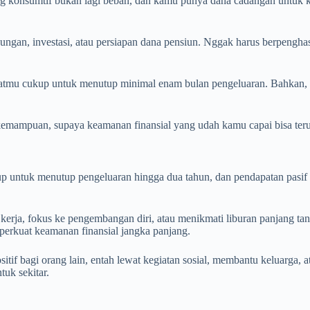
ang konsumtif bukan lagi beban, dan kamu punya dana cadangan untuk k
gan, investasi, atau persiapan dana pensiun. Nggak harus berpenghasil
ratmu cukup untuk menutup minimal enam bulan pengeluaran. Bahkan, 
i kemampuan, supaya keamanan finansial yang udah kamu capai bisa terus
kup untuk menutup pengeluaran hingga dua tahun, dan pendapatan pasi
ja, fokus ke pengembangan diri, atau menikmati liburan panjang tanp
perkuat keamanan finansial jangka panjang.
f bagi orang lain, entah lewat kegiatan sosial, membantu keluarga, at
uk sekitar.