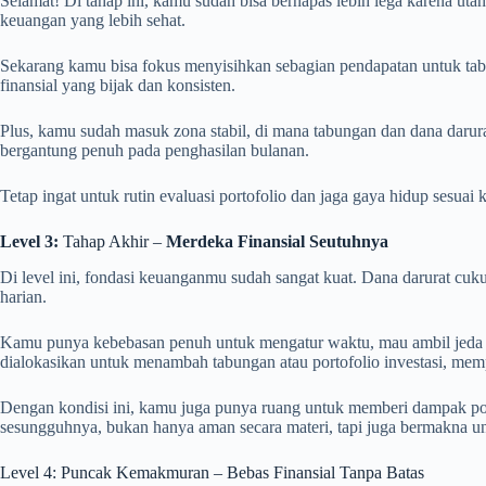
Selamat! Di tahap ini, kamu sudah bisa bernapas lebih lega karena ut
keuangan yang lebih sehat.
Sekarang kamu bisa fokus menyisihkan sebagian pendapatan untuk tabun
finansial yang bijak dan konsisten.
Plus, kamu sudah masuk zona stabil, di mana tabungan dan dana daru
bergantung penuh pada penghasilan bulanan.
Tetap ingat untuk rutin evaluasi portofolio dan jaga gaya hidup sesua
Level 3:
Tahap Akhir –
Merdeka Finansial Seutuhnya
Di level ini, fondasi keuanganmu sudah sangat kuat. Dana darurat cu
harian.
Kamu punya kebebasan penuh untuk mengatur waktu, mau ambil jeda ker
dialokasikan untuk menambah tabungan atau portofolio investasi, mem
Dengan kondisi ini, kamu juga punya ruang untuk memberi dampak positi
sesungguhnya, bukan hanya aman secara materi, tapi juga bermakna unt
Level 4: Puncak Kemakmuran – Bebas Finansial Tanpa Batas