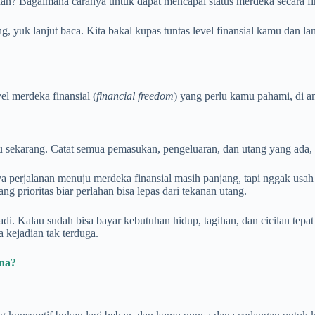
anan? Bagaimana caranya untuk dapat mencapai status merdeka secara fi
g, yuk lanjut baca. Kita bakal kupas tuntas level finansial kamu dan 
el merdeka finansial (
financial freedom
) yang perlu kamu pahami, di a
 sekarang. Catat semua pemasukan, pengeluaran, dan utang yang ada, l
ya perjalanan menuju merdeka finansial masih panjang, tapi nggak usah 
ng prioritas biar perlahan bisa lepas dari tekanan utang.
. Kalau sudah bisa bayar kebutuhan hidup, tagihan, dan cicilan tepat 
 kejadian tak terduga.
na?