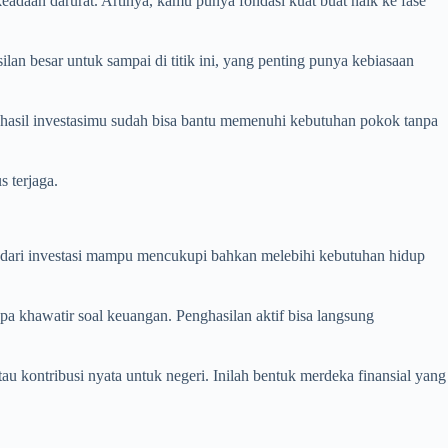
eadaan darurat. Artinya, kamu punya fondasi kuat buat naik ke fase
an besar untuk sampai di titik ini, yang penting punya kebiasaan
hasil investasimu sudah bisa bantu memenuhi kebutuhan pokok tanpa
 terjaga.
f dari investasi mampu mencukupi bahkan melebihi kebutuhan hidup
a khawatir soal keuangan. Penghasilan aktif bisa langsung
au kontribusi nyata untuk negeri. Inilah bentuk merdeka finansial yang