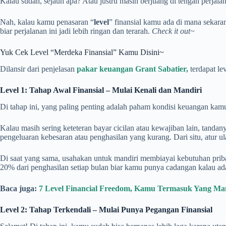
Kalau sudah, sejauh apa? Atau justru masih berjuang di tengah perjal
Nah, kalau kamu penasaran “
level
” finansial kamu ada di mana sekaran
biar perjalanan ini jadi lebih ringan dan terarah.
Check it out~
Yuk Cek Level “Merdeka Finansial” Kamu Disini~
Dilansir dari penjelasan
pakar keuangan Grant Sabatier,
terdapat lev
Level 1: Tahap Awal Finansial – Mulai Kenali dan Mandiri
Di tahap ini, yang paling penting adalah paham kondisi keuangan kamu
Kalau masih sering keteteran bayar cicilan atau kewajiban lain, tandan
pengeluaran kebesaran atau penghasilan yang kurang. Dari situ, atur ula
Di saat yang sama, usahakan untuk mandiri membiayai kebutuhan pribadi
20% dari penghasilan setiap bulan biar kamu punya cadangan kalau ada
Baca juga:
7 Level Financial Freedom, Kamu Termasuk Yang Ma
Level 2: Tahap Terkendali – Mulai Punya Pegangan Finansial