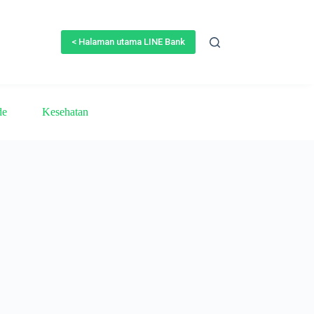
< Halaman utama LINE Bank
de
Kesehatan