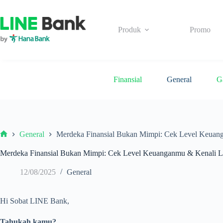
Skip
to
content
Produk
Promo
Finansial
General
G
General
Merdeka Finansial Bukan Mimpi: Cek Level Keuang
Beranda
Merdeka Finansial Bukan Mimpi: Cek Level Keuanganmu & Kenali La
12/08/2025
General
Hi Sobat LINE Bank,
Tahukah kamu?