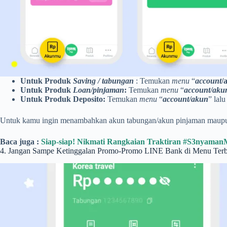
Untuk Produk
Saving /
tabungan
: Temukan
menu
“
accoun
t
/
Untuk
Produk
Loan
/pinjaman
:
Temukan
menu
“
accoun
t
/aku
Untuk
Produk
Deposito:
Temukan
menu
“
accoun
t
/akun
” lalu
Untuk kamu ingin menambahkan akun tabungan/akun pinjaman maupun 
Baca juga :
Siap-siap! Nikmati Rangkaian Traktiran #S3nyama
4. Jangan Sampe Ketinggalan Promo-Promo LINE Bank di Menu Ter