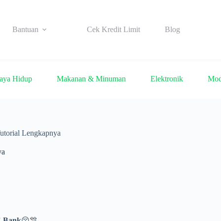
Bantuan
Cek Kredit Limit
Blog
aya Hidup
Makanan & Minuman
Elektronik
Mo
Tutorial Lengkapnya
ya
E Bank
😚🎊