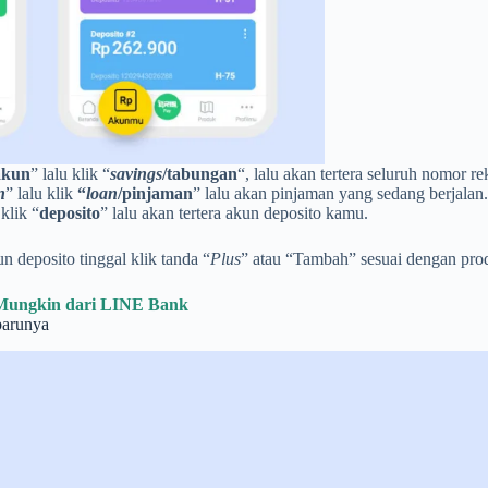
akun
” lalu klik “
sav
ings
/tabungan
“, lalu akan tertera seluruh nomor r
n
” lalu klik
“
loan
/pinjaman
” lalu akan pinjaman yang sedang berjalan.
 klik “
deposito
” lalu akan tertera akun deposito kamu.
deposito tinggal klik tanda “
Plus
” atau “Tambah” sesuai dengan pro
nMungkin dari LINE Bank
barunya