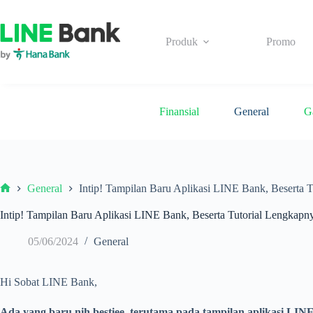
Skip
to
content
Produk
Promo
Finansial
General
G
General
Intip! Tampilan Baru Aplikasi LINE Bank, Beserta 
Beranda
Intip! Tampilan Baru Aplikasi LINE Bank, Beserta Tutorial Lengkapn
05/06/2024
General
Hi Sobat LINE Bank,
Ada yang baru nih bestiee, terutama pada tampilan aplikasi LIN