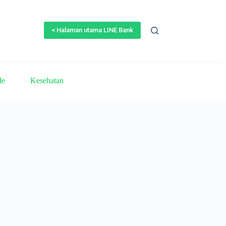
< Halaman utama LINE Bank
de
Kesehatan