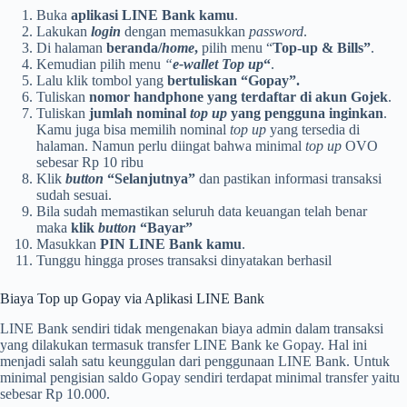
Buka
aplikasi LINE Bank kamu
.
Lakukan
login
dengan memasukkan
password
.
Di halaman
beranda/
home
,
pilih menu “
Top-up & Bills”
.
Kemudian pilih menu
“
e-wallet
Top up
“
.
Lalu klik tombol yang
bertuliskan “Gopay”.
Tuliskan
nomor handphone yang terdaftar di akun Gojek
.
Tuliskan
jumlah nominal
top up
yang pengguna inginkan
.
Kamu juga bisa memilih nominal
top up
yang tersedia di
halaman. Namun perlu diingat bahwa minimal
top up
OVO
sebesar Rp 10 ribu
Klik
button
“Selanjutnya”
dan pastikan informasi transaksi
sudah sesuai.
Bila sudah memastikan seluruh data keuangan telah benar
maka
klik
button
“Bayar”
Masukkan
PIN LINE Bank kamu
.
Tunggu hingga proses transaksi dinyatakan berhasil
Biaya Top up Gopay via Aplikasi LINE Bank
LINE Bank sendiri tidak mengenakan biaya admin dalam transaksi
yang dilakukan termasuk transfer LINE Bank ke Gopay. Hal ini
menjadi salah satu keunggulan dari penggunaan LINE Bank. Untuk
minimal pengisian saldo Gopay sendiri terdapat minimal transfer yaitu
sebesar Rp 10.000.