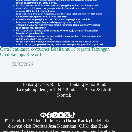
Cara Penukaran e-voucher Blibli untuk Program Tabungan
Goal Savings Reward
09/03/2026
Tentang LINE Bank
Tentang Hana Bank
Bergabung dengan LINE Bank
Biaya & Limit
Kontak
PT Bank KEB Hana Indonesia (
Hana Bank
) berizin dan
diawasi oleh Otoritas Jasa Keuangan (OJK) dan Bank
Indonesia (BI) serta merupakan peserta penjaminan Lembaga